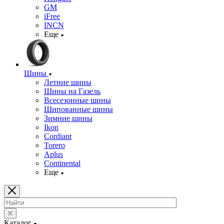
GM
iFree
INCN
Еще
Шины
Летние шины
Шины на Газель
Всесезонные шины
Шипованные шины
Зимние шины
Ikon
Cordiant
Torero
Aplus
Continental
Еще
Каталог