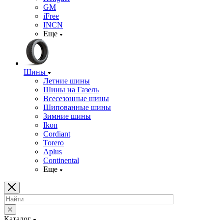
GM
iFree
INCN
Еще
Шины
Летние шины
Шины на Газель
Всесезонные шины
Шипованные шины
Зимние шины
Ikon
Cordiant
Torero
Aplus
Continental
Еще
Каталог