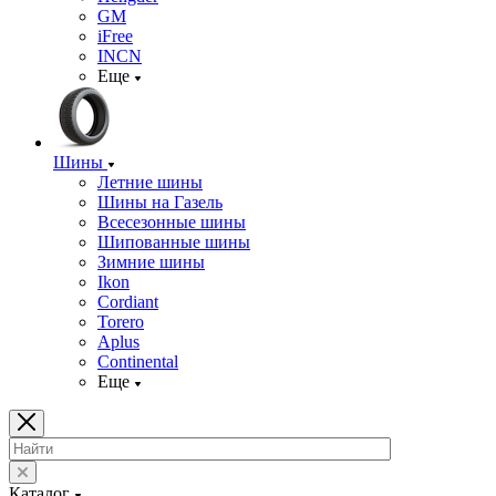
GM
iFree
INCN
Еще
Шины
Летние шины
Шины на Газель
Всесезонные шины
Шипованные шины
Зимние шины
Ikon
Cordiant
Torero
Aplus
Continental
Еще
Каталог