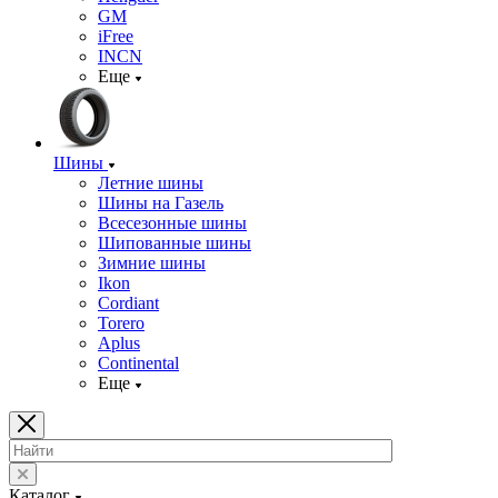
GM
iFree
INCN
Еще
Шины
Летние шины
Шины на Газель
Всесезонные шины
Шипованные шины
Зимние шины
Ikon
Cordiant
Torero
Aplus
Continental
Еще
Каталог