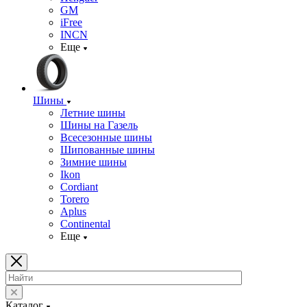
GM
iFree
INCN
Еще
Шины
Летние шины
Шины на Газель
Всесезонные шины
Шипованные шины
Зимние шины
Ikon
Cordiant
Torero
Aplus
Continental
Еще
Каталог