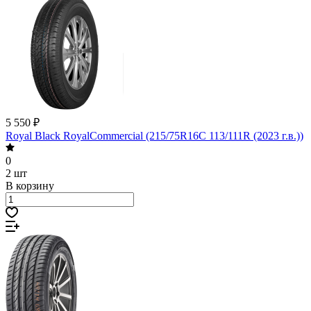
5 550 ₽
Royal Black RoyalCommercial (215/75R16C 113/111R (2023 г.в.))
0
2 шт
В корзину