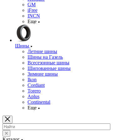
GM
iFree
INCN
Еще
Шины
Летние шины
Шины на Газель
Всесезонные шины
Шипованные шины
Зимние шины
Ikon
Cordiant
Torero
Aplus
Continental
Еще
Каталог