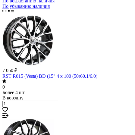
По возрастанию наличия
По убыванию наличия
7 050 ₽
RST R015 (Vesta) BD (15" 4 x 100 (50)60.1/6.0)
0
Более 4 шт
В корзину