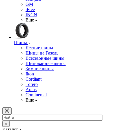
GM
iFree
INCN
Еще
Шины
Летние шины
Шины на Газель
Всесезонные шины
Шипованные шины
Зимние шины
Ikon
Cordiant
Torero
Aplus
Continental
Еще
Каталог