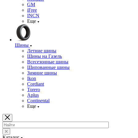
GM
iFree
INCN
Еще
Шины
Летние шины
Шины на Газель
Всесезонные шины
Шипованные шины
Зимние шины
Ikon
Cordiant
Torero
Aplus
Continental
Еще
Каталог