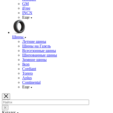
GM
iFree
INCN
Еще
Шины
Летние шины
Шины на Газель
Всесезонные шины
Шипованные шины
Зимние шины
Ikon
Cordiant
Torero
Aplus
Continental
Еще
Каталог