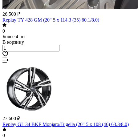
26 500 ₽
Replay TY 428 GM (20" 5 x 114.3 (35) 60.1/8.0)
0
Более 4 шт
В корзину
27 600 ₽
Replay GL 34 BKF Monjaro/Tugella (20" 5 x 108 (46) 63.3/8.0)
0