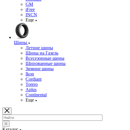
GM
iFree
INCN
Еще
Шины
Летние шины
Шины на Газель
Всесезонные шины
Шипованные шины
Зимние шины
Ikon
Cordiant
Torero
Aplus
Continental
Еще
Каталог