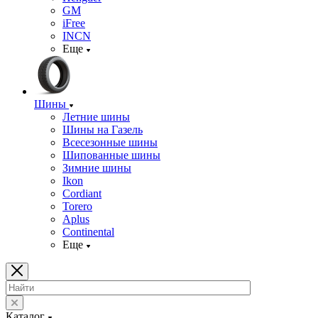
GM
iFree
INCN
Еще
Шины
Летние шины
Шины на Газель
Всесезонные шины
Шипованные шины
Зимние шины
Ikon
Cordiant
Torero
Aplus
Continental
Еще
Каталог