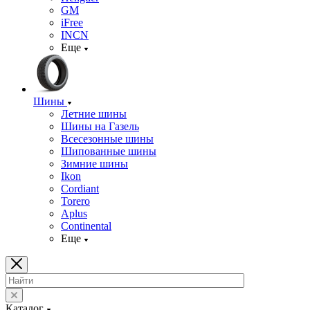
GM
iFree
INCN
Еще
Шины
Летние шины
Шины на Газель
Всесезонные шины
Шипованные шины
Зимние шины
Ikon
Cordiant
Torero
Aplus
Continental
Еще
Каталог