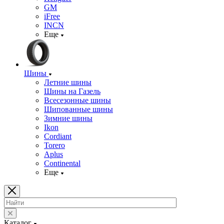
GM
iFree
INCN
Еще
Шины
Летние шины
Шины на Газель
Всесезонные шины
Шипованные шины
Зимние шины
Ikon
Cordiant
Torero
Aplus
Continental
Еще
Каталог