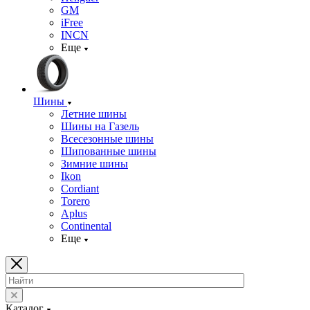
GM
iFree
INCN
Еще
Шины
Летние шины
Шины на Газель
Всесезонные шины
Шипованные шины
Зимние шины
Ikon
Cordiant
Torero
Aplus
Continental
Еще
Каталог