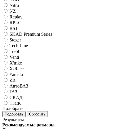
Nitro
NZ
Replay
RPLC
RST
SKAD Premium Series
Steger
Tech Line
Trebl
Venti
X'trike
X-Race
Yamato
ZR
АвтоВАЗ
ГАЗ
СКАД
ТЗСК
Подобрать
Подобрать
Сбросить
Результаты
Рекомендуемые размеры