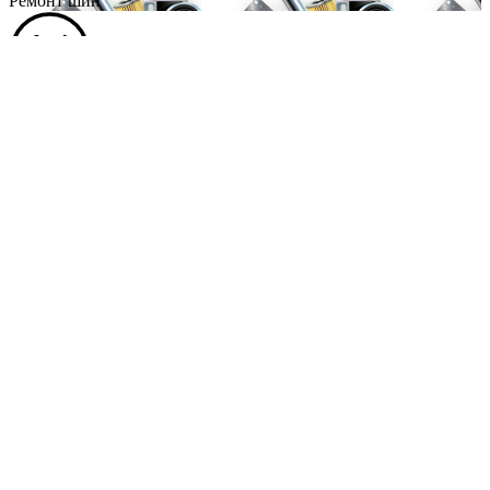
Ремонт шин
Низкие цены
на всю продукцию, ведь мы официальные
диллеры производителей
Широкий ассортимент
каталог из более 30 фирм-поставщиков
товаров и их производителей
Профессионализм
поможем в правильном подборе товара и
профессиональном шиномонтаже
Мы на карте
г. Томск, ул. Сибирская, 40 ст. 9
г. Томск, ул. Шевченко, 49Е