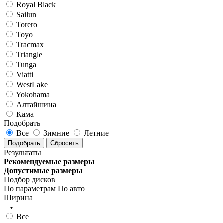
Royal Black
Sailun
Torero
Toyo
Tracmax
Triangle
Tunga
Viatti
WestLake
Yokohama
Алтайшина
Кама
Подобрать
Все
Зимние
Летние
Подобрать
Сбросить
Результаты
Рекомендуемые размеры
Допустимые размеры
Подбор дисков
По параметрам
По авто
Ширина
Все