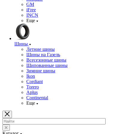
GM
iFree
INCN
Еще
Шины
Летние шины
Шины на Газель
Всесезонные шины
Шипованные шины
Зимние шины
Ikon
Cordiant
Torero
Aplus
Continental
Еще
Каталог