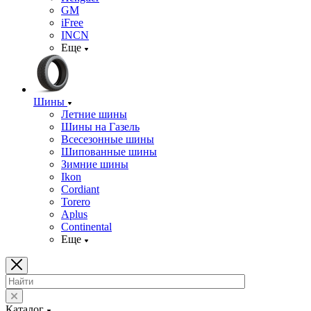
GM
iFree
INCN
Еще
Шины
Летние шины
Шины на Газель
Всесезонные шины
Шипованные шины
Зимние шины
Ikon
Cordiant
Torero
Aplus
Continental
Еще
Каталог