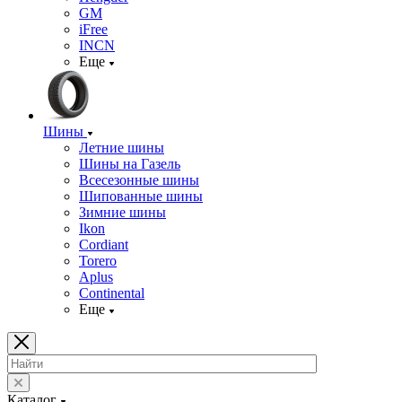
GM
iFree
INCN
Еще
Шины
Летние шины
Шины на Газель
Всесезонные шины
Шипованные шины
Зимние шины
Ikon
Cordiant
Torero
Aplus
Continental
Еще
Каталог