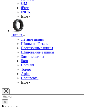
GM
iFree
INCN
Еще
Шины
Летние шины
Шины на Газель
Всесезонные шины
Шипованные шины
Зимние шины
Ikon
Cordiant
Torero
Aplus
Continental
Еще
Каталог