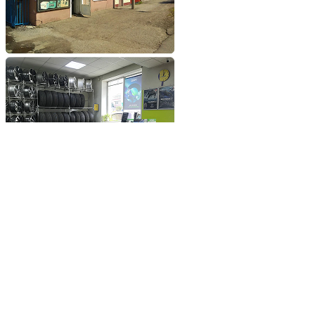
Добавьте сайт в избранное
Обратившись к нам вы
получите самые выгодные
цены на шины и диски
Добавьте сайт в закладки
чтобы не потерять
Добавить сайт в избранное
Либо нажмите
сочетание клавиш
Ctrl+D