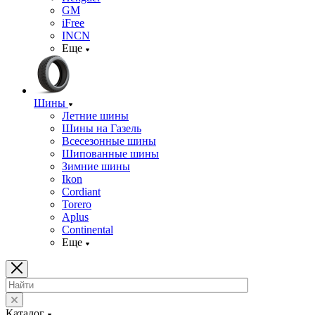
GM
iFree
INCN
Еще
Шины
Летние шины
Шины на Газель
Всесезонные шины
Шипованные шины
Зимние шины
Ikon
Cordiant
Torero
Aplus
Continental
Еще
Каталог