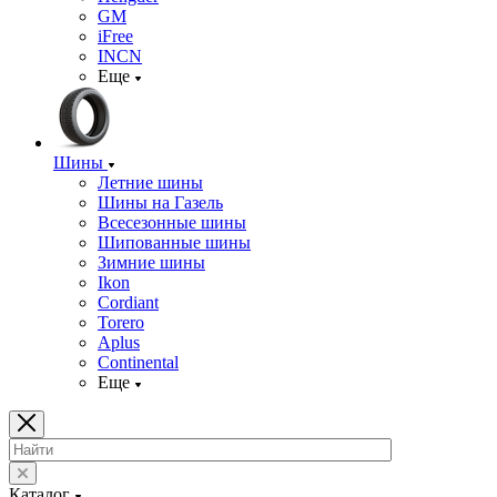
GM
iFree
INCN
Еще
Шины
Летние шины
Шины на Газель
Всесезонные шины
Шипованные шины
Зимние шины
Ikon
Cordiant
Torero
Aplus
Continental
Еще
Каталог