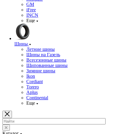
GM
iFree
INCN
Еще
Шины
Летние шины
Шины на Газель
Всесезонные шины
Шипованные шины
Зимние шины
Ikon
Cordiant
Torero
Aplus
Continental
Еще
Каталог