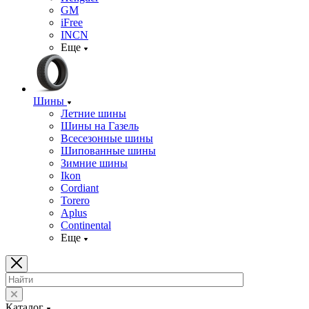
GM
iFree
INCN
Еще
Шины
Летние шины
Шины на Газель
Всесезонные шины
Шипованные шины
Зимние шины
Ikon
Cordiant
Torero
Aplus
Continental
Еще
Каталог