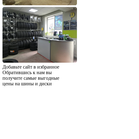
Добавьте сайт в избранное
Обратившись к нам вы
получите самые выгодные
цены на шины и диски
Добавьте сайт в закладки
чтобы не потерять
Добавить сайт в избранное
Либо нажмите
сочетание клавиш
Ctrl+D
© 2026 ООО «Шинснаб»
Разработка и поддержка сайта
La-chatte
Политика конфиденциальности