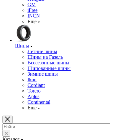
GM
iFree
INCN
Еще
Шины
Летние шины
Шины на Газель
Всесезонные шины
Шипованные шины
Зимние шины
Ikon
Cordiant
Torero
Aplus
Continental
Еще
Каталог