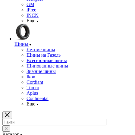
GM
iFree
INCN
Еще
Шины
Летние шины
Шины на Газель
Всесезонные шины
Шипованные шины
Зимние шины
Ikon
Cordiant
Torero
Aplus
Continental
Еще
Каталог