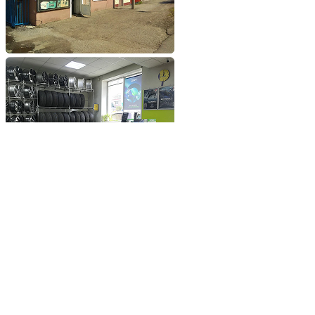
Добавьте сайт в избранное
Обратившись к нам вы
получите самые выгодные
цены на шины и диски
Добавьте сайт в закладки
чтобы не потерять
Добавить сайт в избранное
Либо нажмите
сочетание клавиш
Ctrl+D