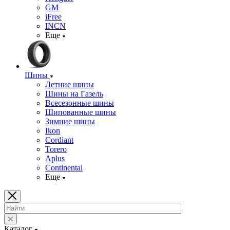
GM
iFree
INCN
Еще
Шины
Летние шины
Шины на Газель
Всесезонные шины
Шипованные шины
Зимние шины
Ikon
Cordiant
Torero
Aplus
Continental
Еще
Каталог