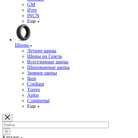
GM
iFree
INCN
Еще
Шины
Летние шины
Шины на Газель
Всесезонные шины
Шипованные шины
Зимние шины
Ikon
Cordiant
Torero
Aplus
Continental
Еще
Каталог