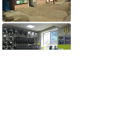
Добавьте сайт в избранное
Обратившись к нам вы
получите самые выгодные
цены на шины и диски
Добавьте сайт в закладки
чтобы не потерять
Добавить сайт в избранное
Либо нажмите
сочетание клавиш
Ctrl+D