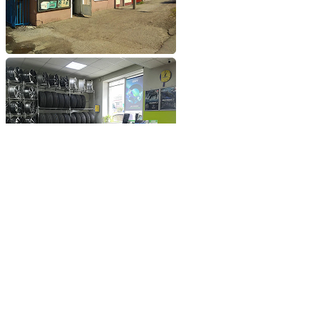
Добавьте сайт в избранное
Обратившись к нам вы
получите самые выгодные
цены на шины и диски
Добавьте сайт в закладки
чтобы не потерять
Добавить сайт в избранное
Либо нажмите
сочетание клавиш
Ctrl+D