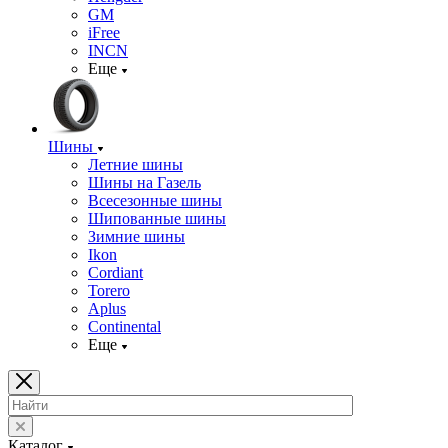
GM
iFree
INCN
Еще
Шины
Летние шины
Шины на Газель
Всесезонные шины
Шипованные шины
Зимние шины
Ikon
Cordiant
Torero
Aplus
Continental
Еще
Каталог