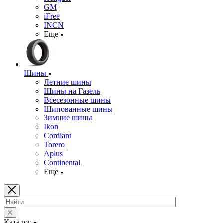
GM
iFree
INCN
Еще
Шины
Летние шины
Шины на Газель
Всесезонные шины
Шипованные шины
Зимние шины
Ikon
Cordiant
Torero
Aplus
Continental
Еще
Каталог