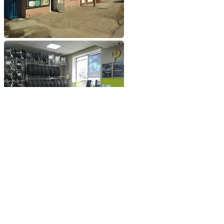
Добавьте сайт в избранное
Обратившись к нам вы
получите самые выгодные
цены на шины и диски
Добавьте сайт в закладки
чтобы не потерять
Добавить сайт в избранное
Либо нажмите
сочетание клавиш
Ctrl+D