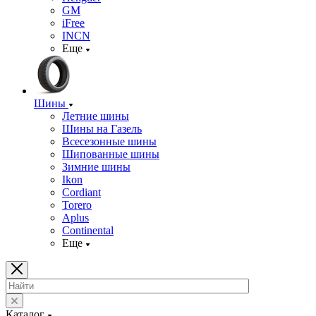
GM
iFree
INCN
Еще
Шины
Летние шины
Шины на Газель
Всесезонные шины
Шипованные шины
Зимние шины
Ikon
Cordiant
Torero
Aplus
Continental
Еще
Каталог