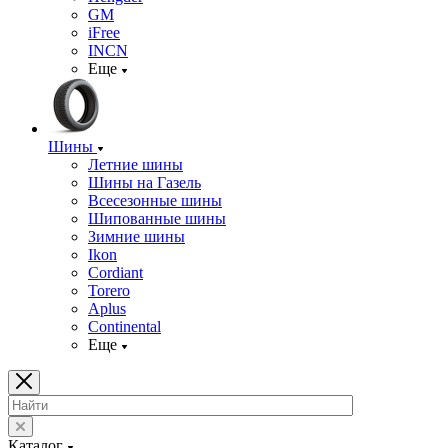
GM
iFree
INCN
Еще
Шины
Летние шины
Шины на Газель
Всесезонные шины
Шипованные шины
Зимние шины
Ikon
Cordiant
Torero
Aplus
Continental
Еще
Каталог