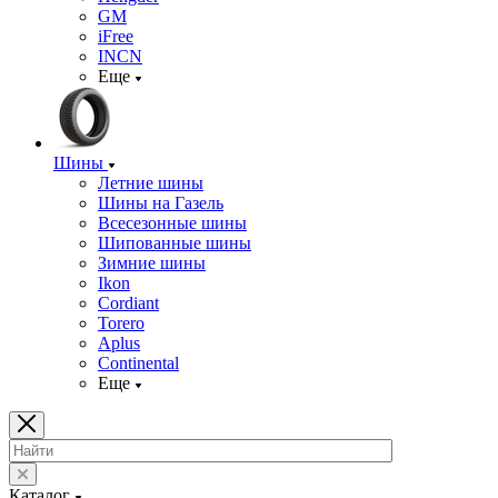
GM
iFree
INCN
Еще
Шины
Летние шины
Шины на Газель
Всесезонные шины
Шипованные шины
Зимние шины
Ikon
Cordiant
Torero
Aplus
Continental
Еще
Каталог