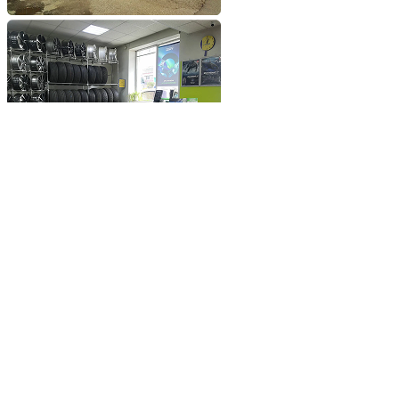
Добавьте сайт в избранное
Обратившись к нам вы
получите самые выгодные
цены на шины и диски
Добавьте сайт в закладки
чтобы не потерять
Добавить сайт в избранное
Либо нажмите
сочетание клавиш
Ctrl+D
© 2026 ООО «Шинснаб»
Разработка и поддержка сайта
La-chatte
Политика конфиденциальности