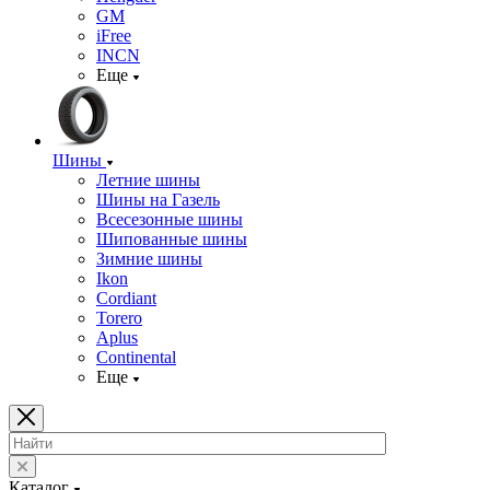
GM
iFree
INCN
Еще
Шины
Летние шины
Шины на Газель
Всесезонные шины
Шипованные шины
Зимние шины
Ikon
Cordiant
Torero
Aplus
Continental
Еще
Каталог