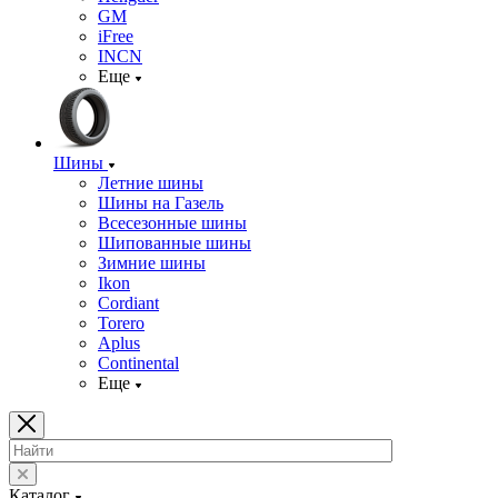
GM
iFree
INCN
Еще
Шины
Летние шины
Шины на Газель
Всесезонные шины
Шипованные шины
Зимние шины
Ikon
Cordiant
Torero
Aplus
Continental
Еще
Каталог