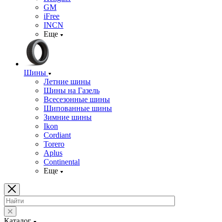
GM
iFree
INCN
Еще
Шины
Летние шины
Шины на Газель
Всесезонные шины
Шипованные шины
Зимние шины
Ikon
Cordiant
Torero
Aplus
Continental
Еще
Каталог