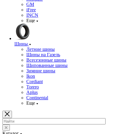
GM
iFree
INCN
Еще
Шины
Летние шины
Шины на Газель
Всесезонные шины
Шипованные шины
Зимние шины
Ikon
Cordiant
Torero
Aplus
Continental
Еще
Каталог