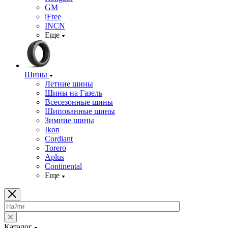
GM
iFree
INCN
Еще
Шины
Летние шины
Шины на Газель
Всесезонные шины
Шипованные шины
Зимние шины
Ikon
Cordiant
Torero
Aplus
Continental
Еще
Каталог