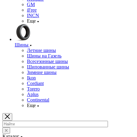
GM
iFree
INCN
Еще
Шины
Летние шины
Шины на Газель
Всесезонные шины
Шипованные шины
Зимние шины
Ikon
Cordiant
Torero
Aplus
Continental
Еще
Каталог