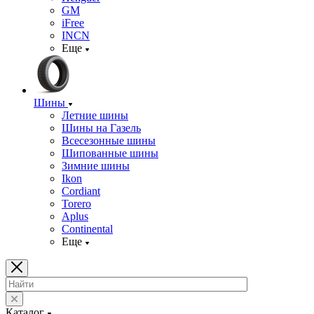
GM
iFree
INCN
Еще
Шины
Летние шины
Шины на Газель
Всесезонные шины
Шипованные шины
Зимние шины
Ikon
Cordiant
Torero
Aplus
Continental
Еще
Каталог