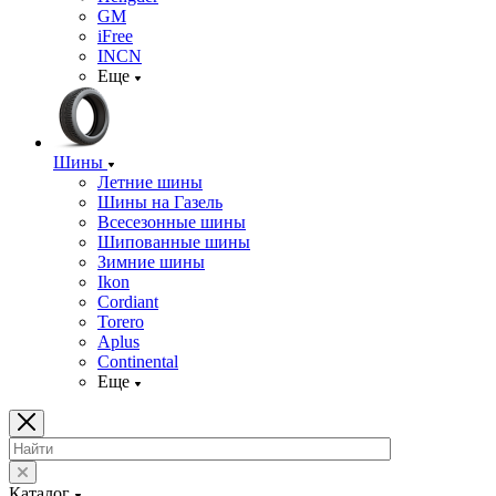
GM
iFree
INCN
Еще
Шины
Летние шины
Шины на Газель
Всесезонные шины
Шипованные шины
Зимние шины
Ikon
Cordiant
Torero
Aplus
Continental
Еще
Каталог