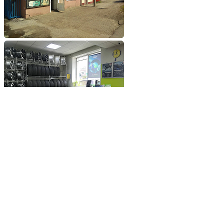
Добавьте сайт в избранное
Обратившись к нам вы
получите самые выгодные
цены на шины и диски
Добавьте сайт в закладки
чтобы не потерять
Добавить сайт в избранное
Либо нажмите
сочетание клавиш
Ctrl+D