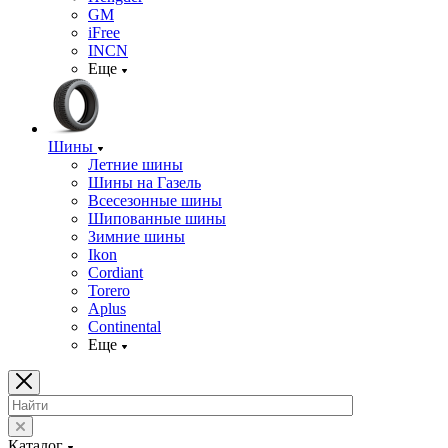
GM
iFree
INCN
Еще
Шины
Летние шины
Шины на Газель
Всесезонные шины
Шипованные шины
Зимние шины
Ikon
Cordiant
Torero
Aplus
Continental
Еще
Каталог