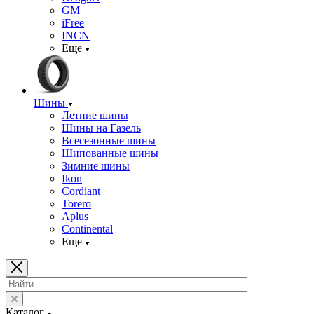
GM
iFree
INCN
Еще
Шины
Летние шины
Шины на Газель
Всесезонные шины
Шипованные шины
Зимние шины
Ikon
Cordiant
Torero
Aplus
Continental
Еще
Каталог