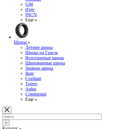
GM
iFree
INCN
Еще
Шины
Летние шины
Шины на Газель
Всесезонные шины
Шипованные шины
Зимние шины
Ikon
Cordiant
Torero
Aplus
Continental
Еще
Каталог