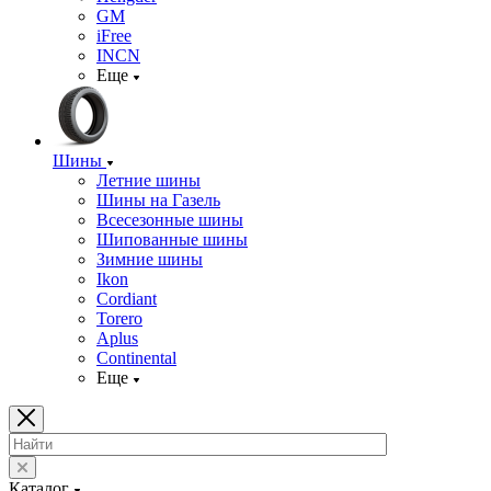
GM
iFree
INCN
Еще
Шины
Летние шины
Шины на Газель
Всесезонные шины
Шипованные шины
Зимние шины
Ikon
Cordiant
Torero
Aplus
Continental
Еще
Каталог