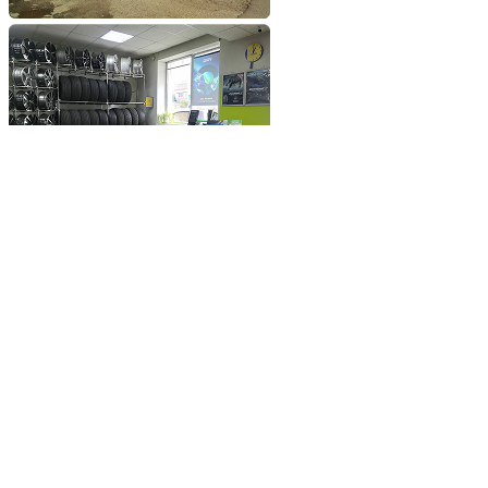
Добавьте сайт в избранное
Обратившись к нам вы
получите самые выгодные
цены на шины и диски
Добавьте сайт в закладки
чтобы не потерять
Добавить сайт в избранное
Либо нажмите
сочетание клавиш
Ctrl+D
© 2026 ООО «Шинснаб»
Разработка и поддержка сайта
La-chatte
Политика конфиденциальности