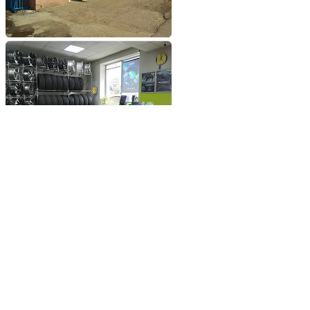
Добавьте сайт в избранное
Обратившись к нам вы
получите самые выгодные
цены на шины и диски
Добавьте сайт в закладки
чтобы не потерять
Добавить сайт в избранное
Либо нажмите
сочетание клавиш
Ctrl+D
© 2026 ООО «Шинснаб»