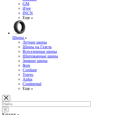
GM
iFree
INCN
Еще
Шины
Летние шины
Шины на Газель
Всесезонные шины
Шипованные шины
Зимние шины
Ikon
Cordiant
Torero
Aplus
Continental
Еще
Каталог