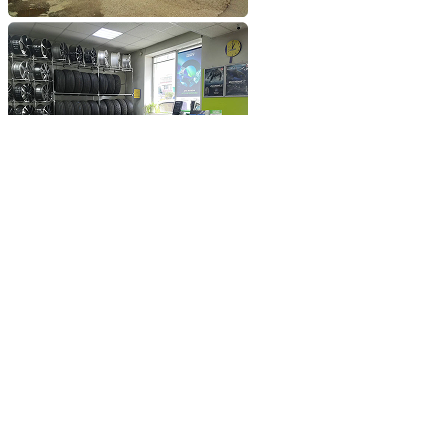
Добавьте сайт в избранное
Обратившись к нам вы
получите самые выгодные
цены на шины и диски
Добавьте сайт в закладки
чтобы не потерять
Добавить сайт в избранное
Либо нажмите
сочетание клавиш
Ctrl+D
© 2026 ООО «Шинснаб»
Разработка и поддержка сайта
La-chatte
Политика конфиденциальности