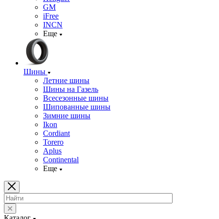
GM
iFree
INCN
Еще
Шины
Летние шины
Шины на Газель
Всесезонные шины
Шипованные шины
Зимние шины
Ikon
Cordiant
Torero
Aplus
Continental
Еще
Каталог