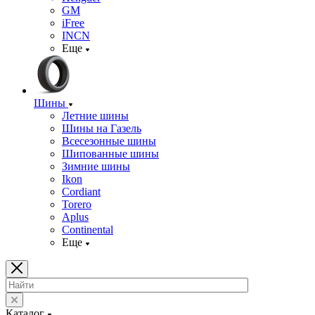
GM
iFree
INCN
Еще
Шины
Летние шины
Шины на Газель
Всесезонные шины
Шипованные шины
Зимние шины
Ikon
Cordiant
Torero
Aplus
Continental
Еще
Каталог