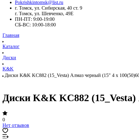
Pokrishkintomsk@list.ru
г. Томск, ул. Сибирская, 40 ст. 9
г. Томск, ул. Шевченко, 49Е
ПН-ПТ: 9:00-19:00
СБ-ВС: 10:00-18:00
Главная
Каталог
Диски
K&K
Диски K&K KC882 (15_Vesta) Алмаз черный (15" 4 x 100(50)60.
Диски K&K KC882 (15_Vesta) Ал
0
Нет отзывов